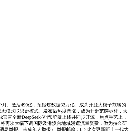
个月。激活490亿，预锻炼数据32万亿。成为开源大模子范畴的
支撑非思虑模式取思虑模式。发布后热度暴涨，成为开源范畴标杆，大
k官宣全新DeepSeek-V4预览版上线并同步开源，焦点手艺上，
电信将再次大幅下调国际及港澳台地域漫逛流量资费，做为持久研
消息举报、未成年人举报） 举报邮箱：br>此次更新距上一代大