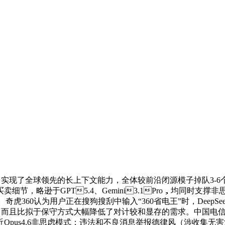
亿，实现了全球领先的长上下文能力，全体较前沿闭源模子掉队3-6
节，略逊于GPT5.4、Gemini3.1Pro，均同时
虎360认为用户正在搜狗搜刮中输入“360省电王”时，DeepSee
尺度：而且比拟于保守方式大幅降低了对计较和显存的需求。中国
pus4.6非思虑模式；违法和不良消息举报德律风（涉收集无害