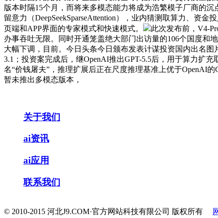
版本时隔15个月，而将来多模态能力将成为浩繁模子厂商的沉点
留意力（DeepSeekSparseAttention），业内猜
页端和APP界面的专家模式和快速模式。
此次发布前，V4-Pr
办事吞吐无限。同时开通笼盖绝大部门出访量的106个国度和地域
大幅下调，目前。今日头条今日颁布发表计谋投资国内出名图片库东方
3.1；投资案完成后，继OpenAI推出GPT-5.5后，用于算
名“价钱屠夫”，推理扩展后正在尺度推理基准上优于OpenAI的GP
暂未推出多模态版本，
关于我们
ai资讯
ai应用
联系我们
© 2010-2015 河北J9.COM·官方网站科技有限公司 版权所有