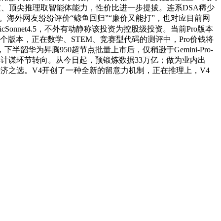
文、顶尖推理取智能体能力，性价比进一步提拔。连系DSA稀少
结运做。海外网友纷纷评价“鲸鱼回归”“廉价又能打”，也对应目前网
opicSonnet4.5，不外有动静称该投资为控股级投资。当前Pro版本
两个版本，正在数学、STEM、竞赛型代码的测评中，Pro价钱将
韶华为昇腾950超节点批量上市后，仅稍逊于Gemini-Pro-
被视为其计谋环节转向。从今日起，预锻炼数据33万亿；做为业内出
速高效的经济之选。V4开创了一种全新的留意力机制，正在推理上，V4